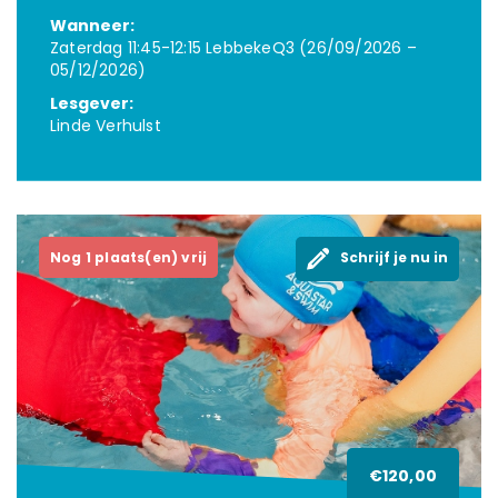
Wanneer:
Zaterdag 11:45-12:15 LebbekeQ3 (26/09/2026 –
05/12/2026)
Lesgever:
Linde Verhulst
Nog 1 plaats(en) vrij
Schrijf je nu in
€120,00