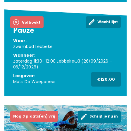
Wachtlijst
Volboekt
Pauze
Waar:
Zwembad Lebbeke
Wanneer:
Zaterdag 11:30- 12:00 LebbekeQ3 (26/09/2026 –
05/12/2026)
Lesgever:
€120,00
Mats De Waegeneer
Nog 3 plaats(en) vrij
Schrijf je nu in