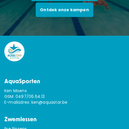
Ontdek onze kampen
AquaSporten
Ken Moens
GSM:
0497/06.64.13
E-mailadres:
ken@aquastar.be
Zwemlessen
Ilse Pissens