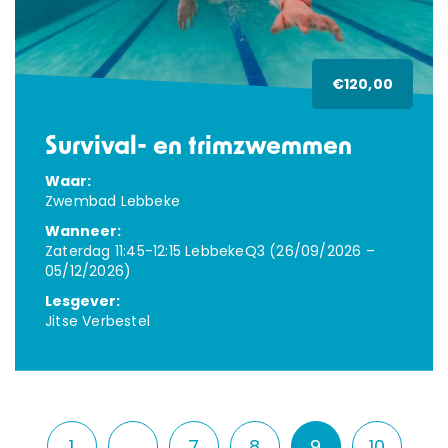
€120,00
Survival- en trimzwemmen
Waar:
Zwembad Lebbeke
Wanneer:
Zaterdag 11:45-12:15 LebbekeQ3 (26/09/2026 –
05/12/2026)
Lesgever:
Jitse Verbestel
1
…
7
8
9
10