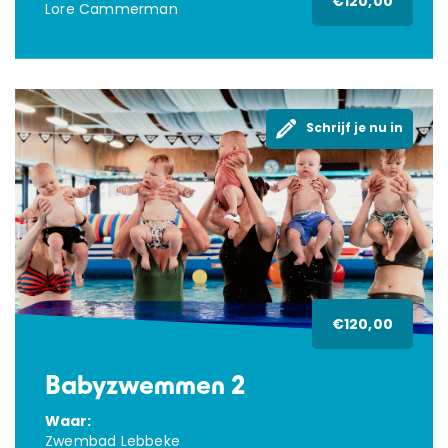
€120,00
Lore Cammerman
Schrijf je nu in
€120,00
Babyzwemmen 2
Waar:
Zwembad Lebbeke