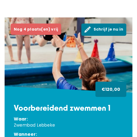
Nog 4 plaats(en) vrij
Schrijf je nu in
€120,00
Voorbereidend zwemmen 1
Waar:
Zwembad Lebbeke
Wanneer: