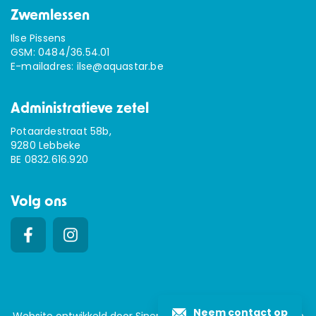
Zwemlessen
Ilse Pissens
GSM:
0484/36.54.01
E-mailadres:
ilse@aquastar.be
Administratieve zetel
Potaardestraat 58b,
9280 Lebbeke
BE 0832.616.920
Volg ons
Neem contact op