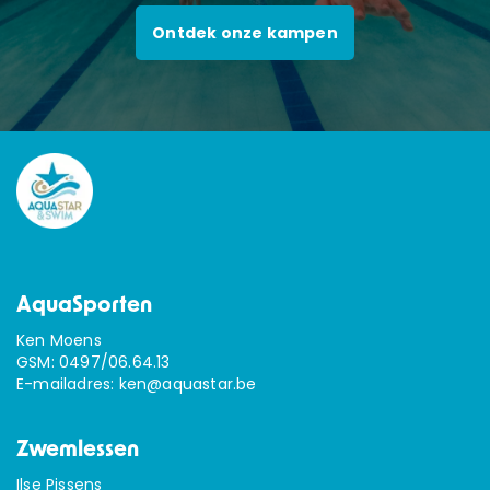
Ontdek onze kampen
AquaSporten
Ken Moens
GSM:
0497/06.64.13
E-mailadres:
ken@aquastar.be
Zwemlessen
Ilse Pissens