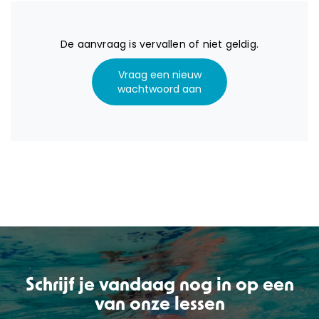
De aanvraag is vervallen of niet geldig.
Vraag een nieuw
wachtwoord aan
OVER ONS
AQUASPORTEN
ZWEMLESSEN
KAMPEN
Schrijf je vandaag nog in op een
van onze lessen