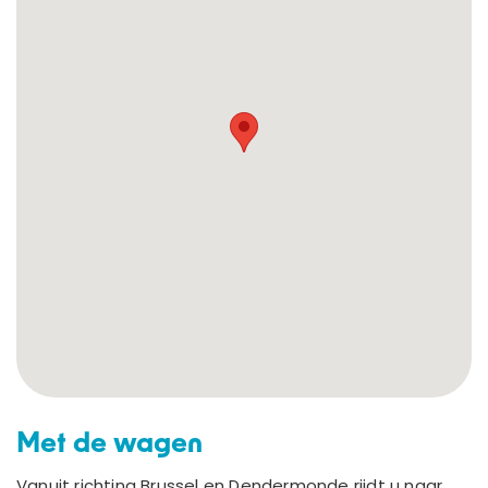
ZWEMLESSEN
KAMPEN
LESGEVERS GEZOCHT
CONTACT
Webshop
Cadeaubon
Inloggen
Met de wagen
Vanuit richting Brussel en Dendermonde rijdt u naar