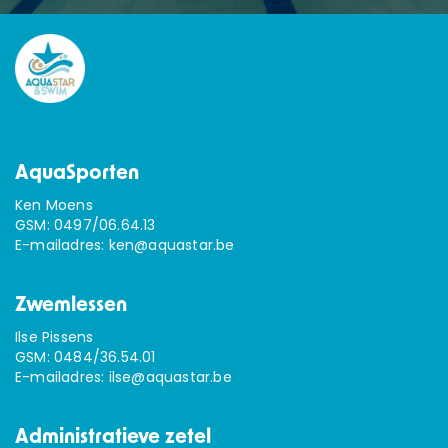
AquaSporten
Ken Moens
GSM:
0497/06.64.13
E-mailadres:
ken@aquastar.be
Zwemlessen
Ilse Pissens
GSM:
0484/36.54.01
E-mailadres:
ilse@aquastar.be
Administratieve zetel