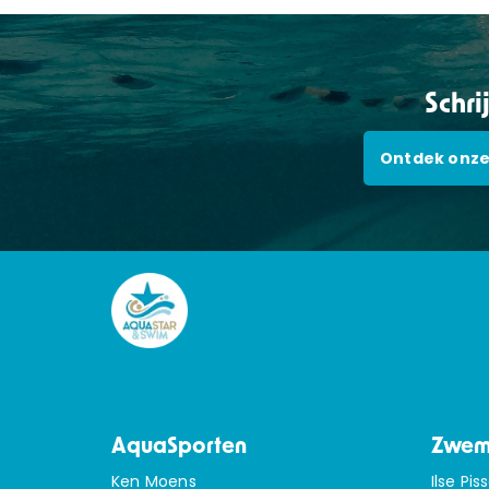
Schri
Ontdek onze
AquaSporten
Zwem
Ken Moens
Ilse Pis