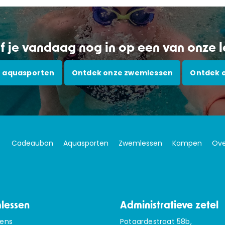
jf je vandaag nog in op een van onze 
 aquasporten
Ontdek onze zwemlessen
Ontdek 
Cadeaubon
Aquasporten
Zwemlessen
Kampen
Ove
lessen
Administratieve zetel
sens
Potaardestraat 58b,