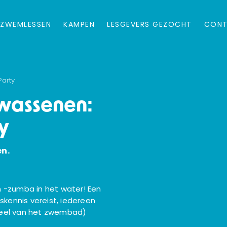
ZWEMLESSEN
KAMPEN
LESGEVERS GEZOCHT
CON
arty
wassenen:
y
en.
 -zumba in het water! Een
skennis vereist, iedereen
deel van het zwembad)