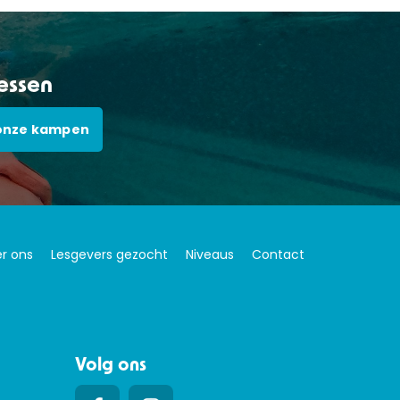
lessen
onze kampen
r ons
Lesgevers gezocht
Niveaus
Contact
Volg ons