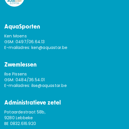
AquaSporten
Ken Moens
GSM:
0497/06.64.13
E-mailadres:
ken@aquastar.be
Zwemlessen
Ilse Pissens
GSM:
0484/36.54.01
E-mailadres:
ilse@aquastar.be
Administratieve zetel
Potaardestraat 58b,
9280 Lebbeke
BE 0832.616.920