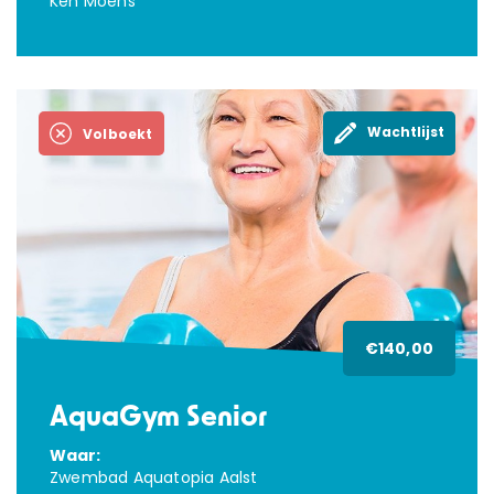
Ken Moens
Wachtlijst
Volboekt
€140,00
AquaGym Senior
Waar:
Zwembad Aquatopia Aalst