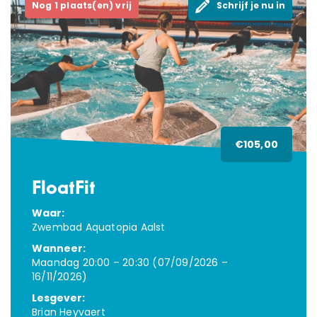
Nog 1 plaats(en) vrij
Schrijf je nu in
€105,00
FloatFit
Waar:
Zwembad Aquatopia Aalst
Wanneer:
Maandag 20:00 – 20:30 (07/09/2026 –
16/11/2026)
Lesgever:
Brian Heyvaert