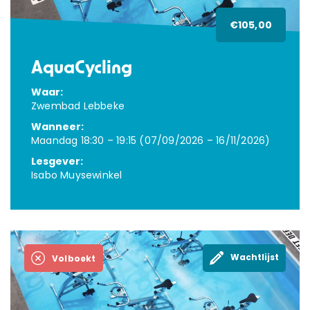
KAMPEN
€105,00
LESGEVERS GEZOCHT
AquaCycling
Waar:
CONTACT
Zwembad Lebbeke
Wanneer:
Webshop
Maandag 18:30 – 19:15 (07/09/2026 – 16/11/2026)
Lesgever:
Isabo Muysewinkel
Cadeaubon
Inloggen
Wachtlijst
Volboekt