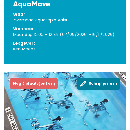
AquaMove
Waar:
Zwembad Aquatopia Aalst
Wanneer:
Maandag 12:00 – 12:45 (07/09/2026 – 16/11/2026)
Lesgever:
Ken Moens
OVER ONS
Nog 2 plaats(en) vrij
Schrijf je nu in
AQUASPORTEN
ZWEMLESSEN