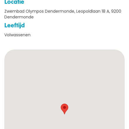
Locatie
Zwembad Olympos Dendermonde, Leopoldlaan 18 A, 9200
Dendermonde
Leeftijd
Volwassenen
OVER ONS
AQUASPORTEN
ZWEMLESSEN
KAMPEN
LESGEVERS GEZOCHT