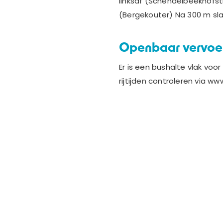
linksaf (Schendelbeekhofst
(Bergekouter) Na 300 m sl
Openbaar vervoe
Er is een bushalte vlak vo
rijtijden controleren via www