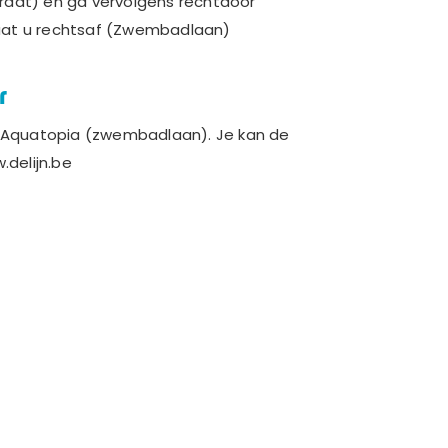
raat) en ga vervolgens rechtdoor
aat u rechtsaf (Zwembadlaan)
r
or Aquatopia (zwembadlaan). Je kan de
.delijn.be