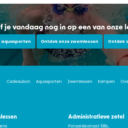
jf je vandaag nog in op een van onze 
 aquasporten
Ontdek onze zwemlessen
Ontdek 
Cadeaubon
Aquasporten
Zwemlessen
Kampen
Ove
lessen
Administratieve zetel
sens
Potaardestraat 58b,