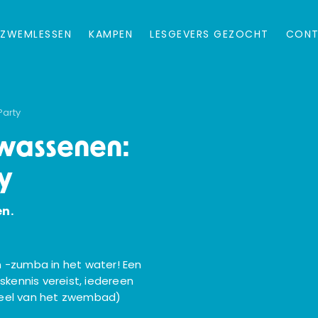
ZWEMLESSEN
KAMPEN
LESGEVERS GEZOCHT
CON
arty
wassenen:
y
en.
 -zumba in het water! Een
skennis vereist, iedereen
deel van het zwembad)