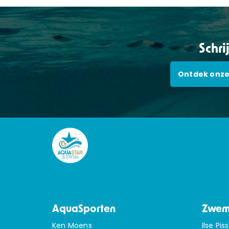
Schri
Ontdek onze
AquaSporten
Zwem
Ken Moens
Ilse Pis