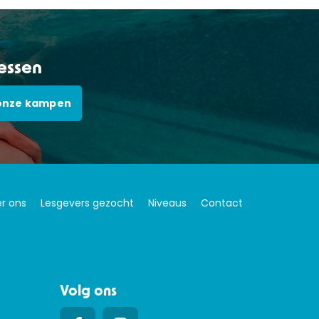
lessen
onze kampen
r ons
Lesgevers gezocht
Niveaus
Contact
Volg ons