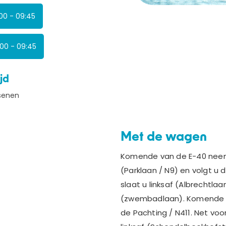
00 - 09:45
00 - 09:45
jd
senen
Met de wagen
Komende van de E-40 neem
(Parklaan / N9) en volgt u 
slaat u linksaf (Albrechtla
(zwembadlaan). Komende va
de Pachting / N411. Net voo