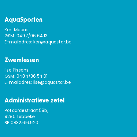
AquaSporten
Ken Moens
GSM:
0497/06.64.13
E-mailadres:
ken@aquastar.be
Zwemlessen
Ilse Pissens
GSM:
0484/36.54.01
E-mailadres:
ilse@aquastar.be
Administratieve zetel
Potaardestraat 58b,
9280 Lebbeke
BE 0832.616.920