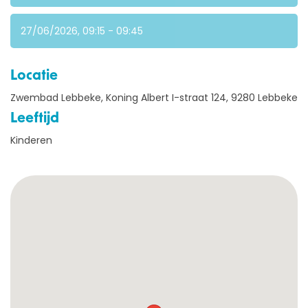
OVER ONS
27/06/2026, 09:15 - 09:45
AQUASPORTEN
Locatie
Zwembad Lebbeke, Koning Albert I-straat 124, 9280 Lebbeke
ZWEMLESSEN
Leeftijd
Kinderen
KAMPEN
LESGEVERS GEZOCHT
CONTACT
Webshop