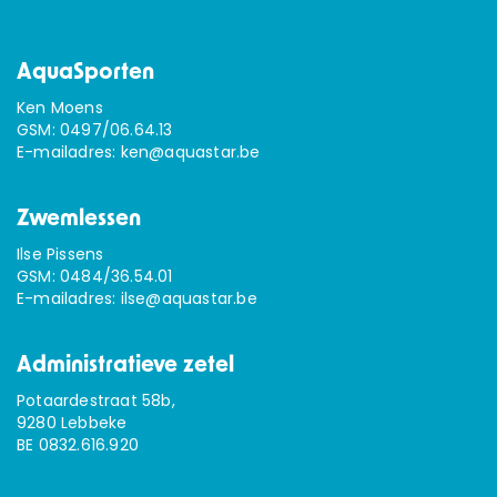
AquaSporten
Ken Moens
GSM:
0497/06.64.13
E-mailadres:
ken@aquastar.be
Zwemlessen
Ilse Pissens
GSM:
0484/36.54.01
E-mailadres:
ilse@aquastar.be
Administratieve zetel
Potaardestraat 58b,
9280 Lebbeke
BE 0832.616.920