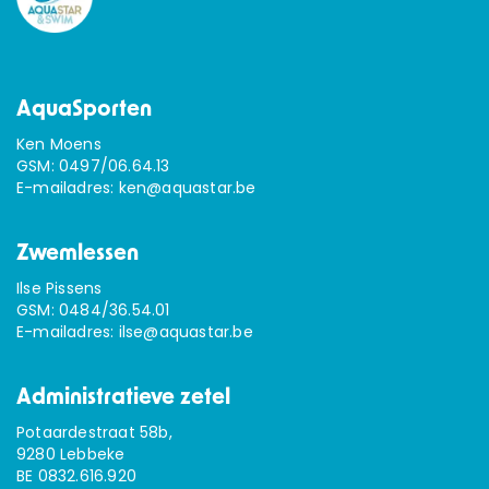
AquaSporten
Ken Moens
GSM:
0497/06.64.13
E-mailadres:
ken@aquastar.be
Zwemlessen
Ilse Pissens
GSM:
0484/36.54.01
E-mailadres:
ilse@aquastar.be
Administratieve zetel
Potaardestraat 58b,
9280 Lebbeke
BE 0832.616.920