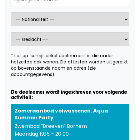
KAMPEN
LESGEVERS GEZOCHT
CONTACT
* Let op: schrijf enkel deelnemers in die onder
hetzelfde dak wonen. De attesten worden uitgereikt
Webshop
op bovenstaande naam en adres (zie
accountgegevens).
Cadeaubon
De deelnemer wordt ingeschreven voor volgende
Inloggen
activiteit:
Zomeraanbod volwassenen: Aqua
Summer Party
Zwembad "Breeven" Bornem
Maandag 19:15 - 20:00