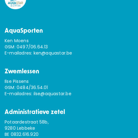
AquaSporten
Ken Moens
GSM:
0497/06.64.13
E-mailadres:
ken@aquastar.be
Zwemlessen
Ilse Pissens
GSM:
0484/36.54.01
E-mailadres:
ilse@aquastar.be
Administratieve zetel
Potaardestraat 58b,
9280 Lebbeke
BE 0832.616.920