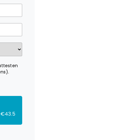
attesten
ns).
€43.5