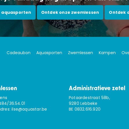
 aquasporten
Ontdek onze zwemlessen
Ontdek 
Cadeaubon
Aquasporten
Zwemlessen
Kampen
Ove
lessen
Administratieve zetel
sens
Potaardestraat 58b,
484/36.54.01
9280 Lebbeke
adres:
ilse@aquastar.be
BE 0832.616.920