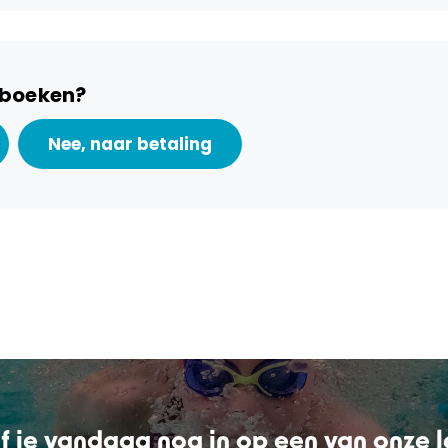
e boeken?
jf je vandaag nog in op een van onze 