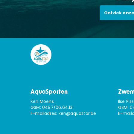
Ontdek onze
AquaSporten
Zwem
Ken Moens
Ilse Pis
GSM:
0497/06.64.13
GSM:
0
E-mailadres:
ken@aquastar.be
E-mail