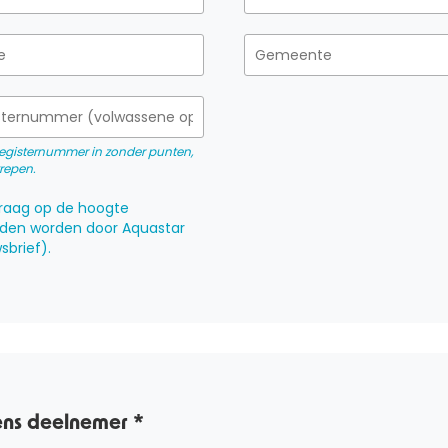
sregisternummer in zonder punten,
trepen.
 graag op de hoogte
den worden door Aquastar
sbrief).
ns deelnemer *