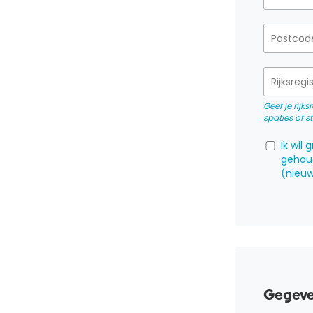
Geef je rijk
spaties of s
Ik wil
gehou
(nieuw
Gegeve