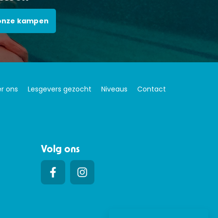
onze kampen
r ons
Lesgevers gezocht
Niveaus
Contact
Volg ons