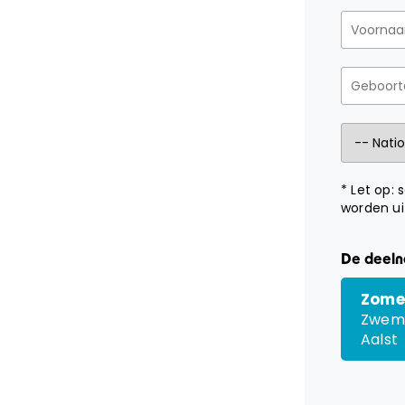
* Let op:
worden ui
De deelne
Zome
Zwem
Aalst