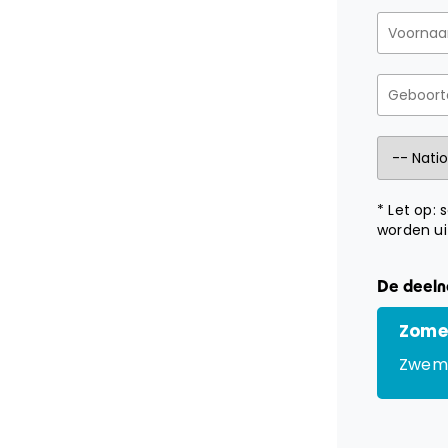
* Let op:
worden ui
De deelne
Zome
Zwem