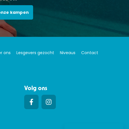
onze kampen
r ons
Lesgevers gezocht
Niveaus
Contact
Volg ons