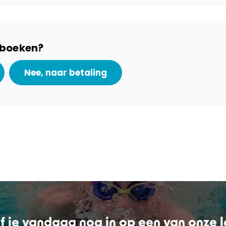
e boeken?
jf je vandaag nog in op een van onze 