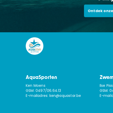
Ontdek onze
AquaSporten
Zwem
Ken Moens
Ilse Pis
GSM:
0497/06.64.13
GSM:
0
E-mailadres:
ken@aquastar.be
E-mail