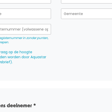
sregisternummer in zonder punten,
trepen.
 graag op de hoogte
den worden door Aquastar
sbrief).
ns deelnemer *