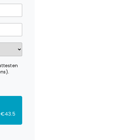
attesten
ns).
€43.5