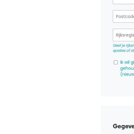
Geef je rijk
spaties of s
Ik wil
gehou
(nieuw
Gegeve