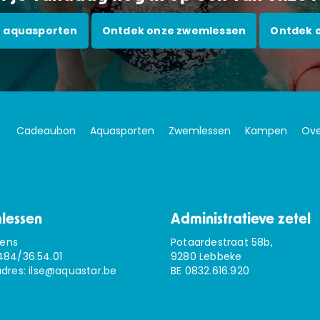
 aquasporten
Ontdek onze zwemlessen
Ontdek 
Cadeaubon
Aquasporten
Zwemlessen
Kampen
Ove
lessen
Administratieve zetel
sens
Potaardestraat 58b,
484/36.54.01
9280 Lebbeke
adres:
ilse@aquastar.be
BE 0832.616.920