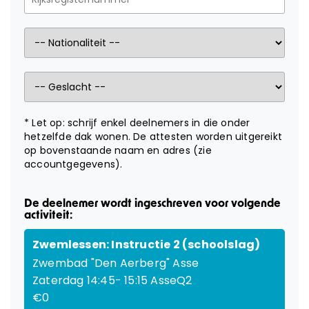
KAMPEN
LESGEVERS GEZOCHT
CONTACT
* Let op: schrijf enkel deelnemers in die onder
Webshop
hetzelfde dak wonen. De attesten worden uitgereikt
op bovenstaande naam en adres (zie
accountgegevens).
Cadeaubon
De deelnemer wordt ingeschreven voor volgende
Inloggen
activiteit:
Zwemlessen: Instructie 2 (schoolslag)
Zwembad "Den Aerberg" Asse
Zaterdag 14:45- 15:15 AsseQ2
€0