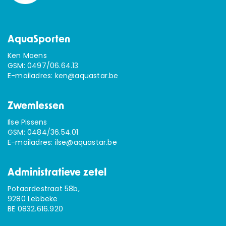
AquaSporten
Ken Moens
GSM:
0497/06.64.13
E-mailadres:
ken@aquastar.be
Zwemlessen
Ilse Pissens
GSM:
0484/36.54.01
E-mailadres:
ilse@aquastar.be
Administratieve zetel
Potaardestraat 58b,
9280 Lebbeke
BE 0832.616.920