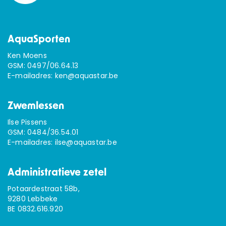
AquaSporten
Ken Moens
GSM:
0497/06.64.13
E-mailadres:
ken@aquastar.be
Zwemlessen
Ilse Pissens
GSM:
0484/36.54.01
E-mailadres:
ilse@aquastar.be
Administratieve zetel
Potaardestraat 58b,
9280 Lebbeke
BE 0832.616.920