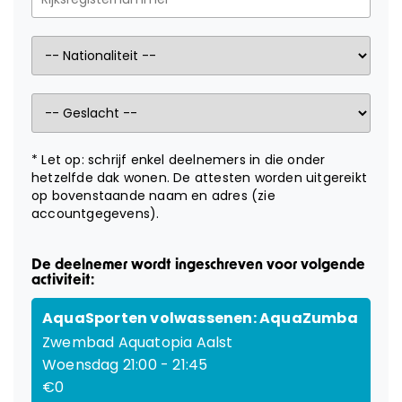
KAMPEN
LESGEVERS GEZOCHT
CONTACT
* Let op: schrijf enkel deelnemers in die onder
Webshop
hetzelfde dak wonen. De attesten worden uitgereikt
op bovenstaande naam en adres (zie
accountgegevens).
Cadeaubon
De deelnemer wordt ingeschreven voor volgende
Inloggen
activiteit:
AquaSporten volwassenen: AquaZumba
Zwembad Aquatopia Aalst
Woensdag 21:00 - 21:45
€0